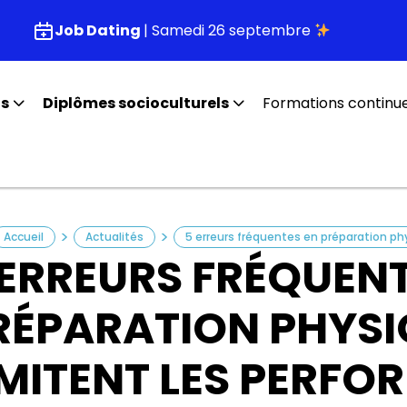
Job Dating
| Samedi 26 septembre
fs
Diplômes socioculturels
Formations continu
>
>
Accueil
Actualités
5 erreurs fréquentes en préparation ph
 ERREURS FRÉQUENT
RÉPARATION PHYSI
IMITENT LES PERF