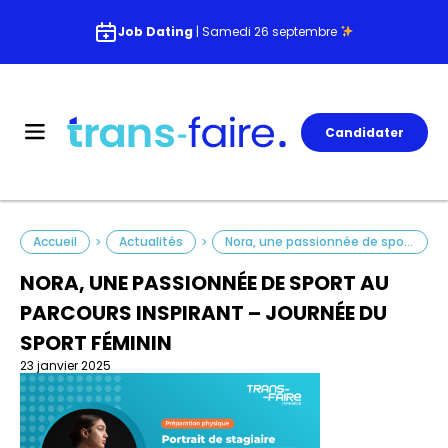
Job Dating
| Samedi 26 septembre
Candidater
Accueil
Actualités
Nora, une passionnée de sport au parcours inspirant – Journée du sport féminin
>
>
NORA, UNE PASSIONNÉE DE SPORT AU
PARCOURS INSPIRANT – JOURNÉE DU
SPORT FÉMININ
23 janvier 2025