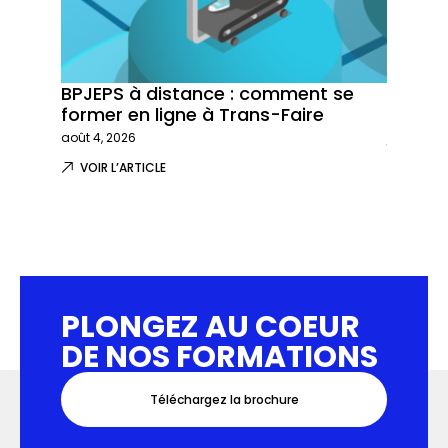
BPJEPS à distance : comment se
Trans-
former en ligne à Trans-Faire
formati
août 4, 2026
juillet 29,
VOIR L’ARTICLE
VOIR L
PLONGEZ AU COEUR
DE NOS FORMATIONS
Téléchargez la brochure