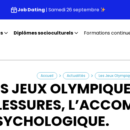
Job Dating
| Samedi 26 septembre
fs
Diplômes socioculturels
Formations continu
>
>
Accueil
Actualités
Les Jeux Olympiq
ES JEUX OLYMPIQUE
LESSURES, L’ACC
SYCHOLOGIQUE.