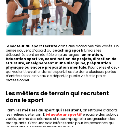
Le
secteur du sport recrute
dans des domaines très variés. On
pense souvent d’abord au
coaching sportif
, mais les
débouchés sont en réalité bien plus larges :
animation,
éducation sportive, coordination de projets, direction de
structure, enseignement d’une discipline, préparation
physique ou encore préparation mentale.
Pour celles et ceux
qui veulent travailler dans le sport, il existe donc plusieurs portes
d’entrée selon le niveau de départ, le public visé et le projet
professionnel.
Les métiers de terrain qui recrutent
dans le sport
Parmi les
métiers du sport qui recrutent
, on retrouve d’abord
les métiers de terrain. L’
éducateur sportif
encadre des publics
variés, anime des séances et accompagne la progression des
pratiquants. C’est une voie intéressante pour les personnes qui