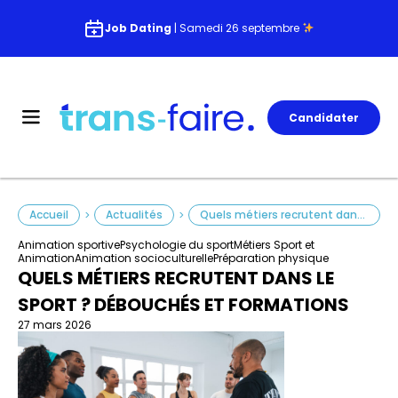
Job Dating
| Samedi 26 septembre
Candidater
Accueil
Actualités
Quels métiers recrutent dans le sport ? Débouchés et formations
>
>
Animation sportive
Psychologie du sport
Métiers Sport et
Animation
Animation socioculturelle
Préparation physique
QUELS MÉTIERS RECRUTENT DANS LE
SPORT ? DÉBOUCHÉS ET FORMATIONS
27 mars 2026