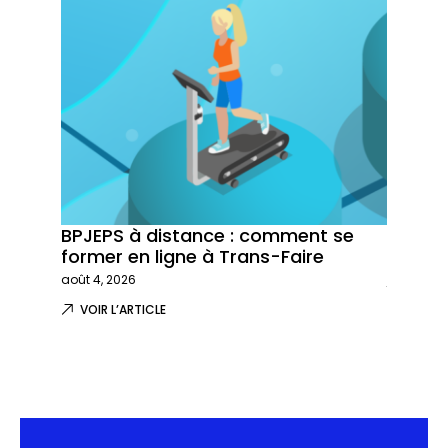
BPJEPS à distance : comment se
Trans-
former en ligne à Trans-Faire
formati
août 4, 2026
juillet 29,
VOIR L’ARTICLE
VOIR L