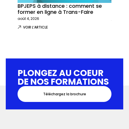
BPJEPS à distance : comment se
Trans-
former en ligne à Trans-Faire
formati
août 4, 2026
juillet 29,
VOIR L’ARTICLE
VOIR L
PLONGEZ AU COEUR
DE NOS FORMATIONS
Téléchargez la brochure