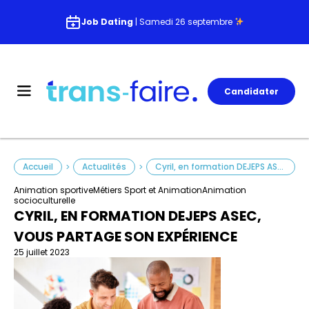
Job Dating
| Samedi 26 septembre
Candidater
Accueil
Actualités
Cyril, en formation DEJEPS ASEC, vous partage son expérience
>
>
Animation sportive
Métiers Sport et Animation
Animation
socioculturelle
CYRIL, EN FORMATION DEJEPS ASEC,
VOUS PARTAGE SON EXPÉRIENCE
25 juillet 2023